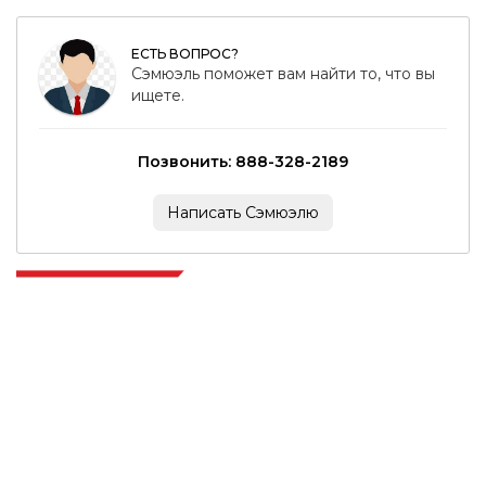
ЕСТЬ ВОПРОС?
Сэмюэль поможет вам найти то, что вы
ищете.
Позвонить: 888-328-2189
Написать Сэмюэлю
Extrapolate имеет отлаженную сеть ведущих издателей по всему
миру, охватывающую рынки и микрорынки, которые привносят
силу принятия решений. Наша сеть издателей ранжируется на
основе качества отчетов, подготовленных вместе с индексацией
отзывов клиентов.
talk@extrapolate.com
888-328-2189