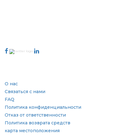
силу принятия решений. Наша сеть издателей ранжируется на
основе качества отчетов, подготовленных вместе с индексацией
отзывов клиентов.
talk@extrapolate.com
888-328-2189
Свяжитесь с нами
Отрасль
Быстрые ссылки
О нас
Связаться с нами
FAQ
Политика конфиденциальности
Отказ от ответственности
Политика возврата средств
карта местоположения