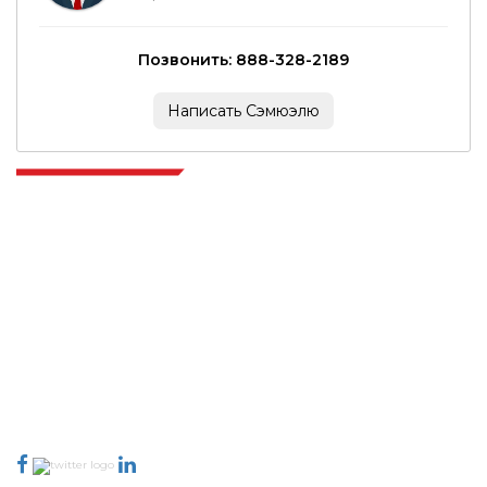
Позвонить: 888-328-2189
Написать Сэмюэлю
Extrapolate имеет отлаженную сеть ведущих издателей по всему
миру, охватывающую рынки и микрорынки, которые привносят
силу принятия решений. Наша сеть издателей ранжируется на
основе качества отчетов, подготовленных вместе с индексацией
отзывов клиентов.
talk@extrapolate.com
888-328-2189
Свяжитесь с нами