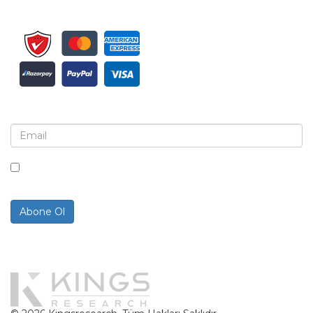
Bülten ve güncellemeler için kaydolun
Bu kutuyu işaretleyerek, bültenler ve iletişimler almayı
kabul ediyorsunuz.
Abone Ol
Powered By