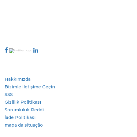
kapsayan dünya çapındaki en iyi yayıncılardan oluşan rafine bir ağa
sahiptir. Yayıncı ağımız, üretilen raporların kalitesine ve müşteri geri
bildirimlerine göre sıralanır. Dizinleme.
talk@extrapolate.com
888-328-2189
Bizimle İletişime Geçin
Sektör
Hızlı Bağlantılar
Hakkımızda
Bizimle İletişime Geçin
SSS
Gizlilik Politikası
Sorumluluk Reddi
İade Politikası
mapa da situação