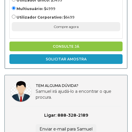
região, e
Utilizador único:
$3499
segmento, a 2030,
2030
Multiusuário:
$4999
Utilizador Corporativo:
$6499
Compre agora
CONSULTE JÁ
SOLICITAR AMOSTRA
TEM ALGUMA DÚVIDA?
Samuel irá ajudá-lo a encontrar o que
procura.
Ligar: 888-328-2189
Enviar e-mail para Samuel