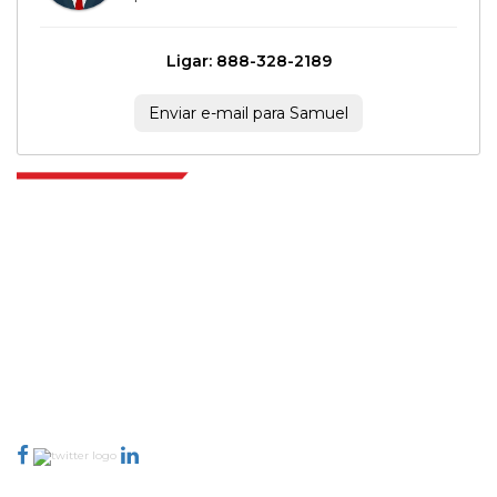
Ligar: 888-328-2189
Enviar e-mail para Samuel
Extrapolate, karar alma gücünü getiren pazarları ve mikro pazarları
kapsayan dünya çapındaki en iyi yayıncılardan oluşan rafine bir ağa
sahiptir. Yayıncı ağımız, üretilen raporların kalitesine ve müşteri geri
bildirimlerine göre sıralanır. Dizinleme.
talk@extrapolate.com
888-328-2189
Bizimle İletişime Geçin
Sektör