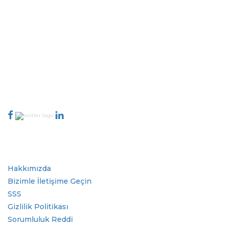
Extrapolate, karar alma gücünü getiren pazarları ve mikro pazarları
kapsayan dünya çapındaki en iyi yayıncılardan oluşan rafine bir ağa
sahiptir. Yayıncı ağımız, üretilen raporların kalitesine ve müşteri geri
bildirimlerine göre sıralanır. Dizinleme.
talk@extrapolate.com
888-328-2189
Bizimle İletişime Geçin
Sektör
Hızlı Bağlantılar
Hakkımızda
Bizimle İletişime Geçin
SSS
Gizlilik Politikası
Sorumluluk Reddi