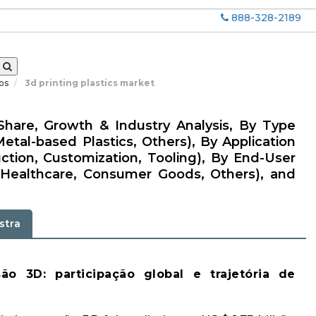
888-328-2189
dos
3d printing plastics market
 Share, Growth & Industry Analysis, By Type
etal-based Plastics, Others), By Application
ction, Customization, Tooling), By End-User
 Healthcare, Consumer Goods, Others), and
stra
o 3D: participação global e trajetória de