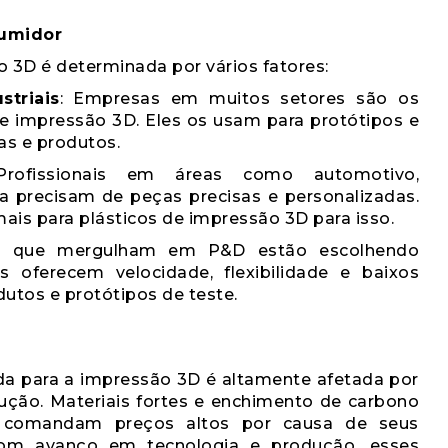
umidor
 3D é determinada por vários fatores:
striais
: Empresas em muitos setores são os
 de impressão 3D. Eles os usam para protótipos e
as e produtos.
Profissionais em áreas como automotivo,
ca precisam de peças precisas e personalizadas.
ais para plásticos de impressão 3D para isso.
s que mergulham em P&D estão escolhendo
s oferecem velocidade, flexibilidade e baixos
dutos e protótipos de teste.
da para a impressão 3D é altamente afetada por
ução. Materiais fortes e enchimento de carbono
e comandam preços altos por causa de seus
om avanço em tecnologia e produção, esses