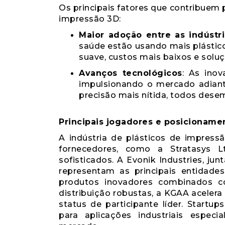
Os principais fatores que contribuem 
impressão 3D:
Maior adoção entre as indústri
saúde estão usando mais plástic
suave, custos mais baixos e solu
Avanços tecnológicos
: As ino
impulsionando o mercado adiante
precisão mais nítida, todos des
Principais jogadores e posicioname
A indústria de plásticos de impress
fornecedores, como a Stratasys L
sofisticados. A Evonik Industries, j
representam as principais entidade
produtos inovadores combinados 
distribuição robustas, a KGAA acele
status de participante líder. Start
para aplicações industriais espec