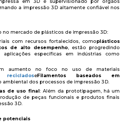
mpressa em 3D é supervisionado por órgãos
rnando a impressão 3D altamente confiável nos
o no mercado de plásticos de impressão 3D:
iais com recursos fortalecidos, como
plásticos
icos de alto desempenho
, estão progredindo
aplicações específicas em indústrias como
m aumento no foco no uso de materiais
s reciclados
e
Filamentos baseados em
ito ambiental dos processos de impressão 3D.
s de uso final
: Além da prototipagem, há um
odução de peças funcionais e produtos finais
essão 3D.
e potenciais