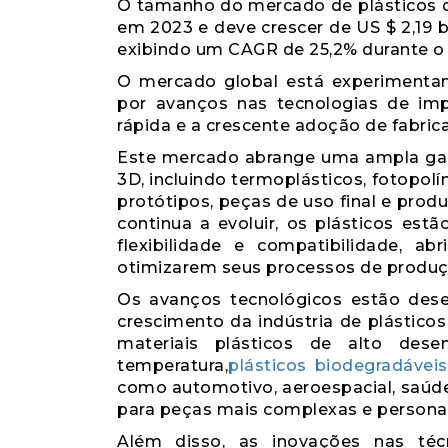
O tamanho do mercado de plásticos de
em 2023 e deve crescer de US $ 2,19 b
exibindo um CAGR de 25,2% durante o 
O mercado global está experimentan
por avanços nas tecnologias de im
rápida e a crescente adoção de fabrica
Este mercado abrange uma ampla gama
3D, incluindo termoplásticos, fotopol
protótipos, peças de uso final e produ
continua a evoluir, os plásticos est
flexibilidade e compatibilidade, 
otimizarem seus processos de produçã
Os avanços tecnológicos estão des
crescimento da indústria de plástic
materiais plásticos de alto dese
temperatura,
plásticos biodegradáveis
como automotivo, aeroespacial, saú
para peças mais complexas e personal
Além disso, as inovações nas téc