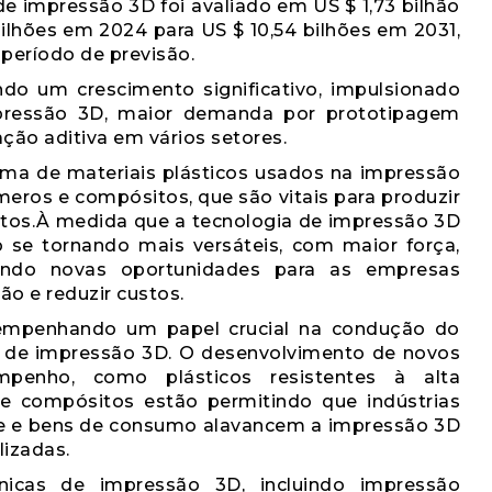
 impressão 3D foi avaliado em US $ 1,73 bilhão
ilhões em 2024 para US $ 10,54 bilhões em 2031,
período de previsão.
do um crescimento significativo, impulsionado
pressão 3D, maior demanda por prototipagem
ção aditiva em vários setores.
 de materiais plásticos usados ​​na impressão
ímeros e compósitos, que são vitais para produzir
tos.
À medida que a tecnologia de impressão 3D
ão se tornando mais versáteis, com maior força,
abrindo novas oportunidades para as empresas
o e reduzir custos.
empenhando um papel crucial na condução do
os de impressão 3D. O desenvolvimento de novos
mpenho, como plásticos resistentes à alta
e compósitos estão permitindo que indústrias
de e bens de consumo alavancem a impressão 3D
izadas.
nicas de impressão 3D, incluindo impressão