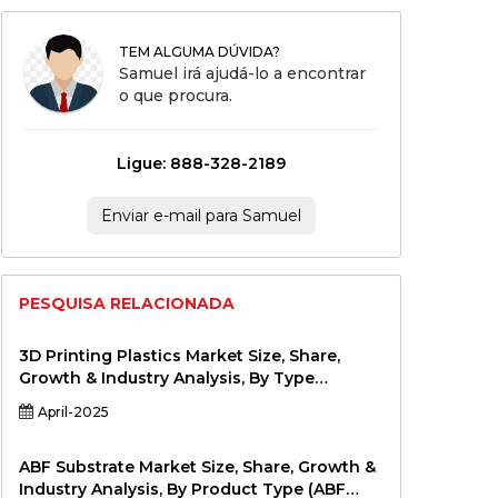
TEM ALGUMA DÚVIDA?
Samuel irá ajudá-lo a encontrar
o que procura.
Ligue: 888-328-2189
Enviar e-mail para Samuel
PESQUISA RELACIONADA
3D Printing Plastics Market Size, Share,
Growth & Industry Analysis, By Type
(Thermoplastics, Photopolymers, Metal-
April-2025
based Plastics, Others), By Application
(Prototyping, End-Use Parts Production,
Customization, Tooling), By End-User
ABF Substrate Market Size, Share, Growth &
Industry (Automotive, Aerospace,
Industry Analysis, By Product Type (ABF