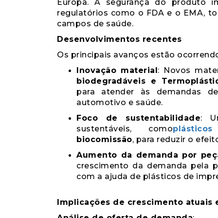
Europa. A segurança do produto i
regulatórios como o FDA e o EMA, to
campos de saúde.
Desenvolvimentos recentes
Os principais avanços estão ocorrend
Inovação material
: Novos mater
biodegradáveis ​​e
Termoplást
para atender às demandas de 
automotivo e saúde.
Foco de sustentabilidade
: U
sustentáveis, como
plástico
biocomissão
, para reduzir o efe
Aumento da demanda por peça
crescimento da demanda pela pr
com a ajuda de plásticos de impr
Implicações de crescimento atuais 
Análise de oferta de demanda
: