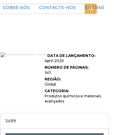
SOBRE NÓS
CONTACTE-NOS
ENTRAR
3D Printing Plastics
DATA DE LANÇAMENTO:
Market Size, Share,
Growth & Industry
April-2025
Analysis, By Type
NÚMERO DE PÁGINAS:
(Thermoplastics,
140
Photopolymers,
Metal-based
REGIÃO:
Plastics, Others), By
Global
Application
(Prototyping, End-
CATEGORIA:
Use Parts
Produtos químicos e materiais
Production,
avançados
Customization,
Tooling), By End-
User Industry
(Automotive,
Aerospace,
3499
Healthcare,
Consumer Goods,
Others), and