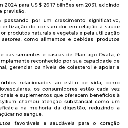
em 2024 para US $ 26,17 bilhões em 2031, exibindo
 previsão.
 passando por um crescimento significativo,
cientização do consumidor em relação à saúde
or produtos naturais e vegetais e pela utilização
 setores, como alimentos e bebidas, produtos
nte das sementes e cascas de Plantago Ovata, é
 é amplamente reconhecido por sua capacidade de
l, gerenciar os níveis de colesterol e apoiar a
túrbios relacionados ao estilo de vida, como
iovasculares, os consumidores estão cada vez
ionais e suplementos que oferecem benefícios à
Psyllium chamou atenção substancial como um
eficácia na melhoria da digestão, reduzindo a
açúcar no sangue.
os favoráveis ​​e saudáveis ​​para o coração