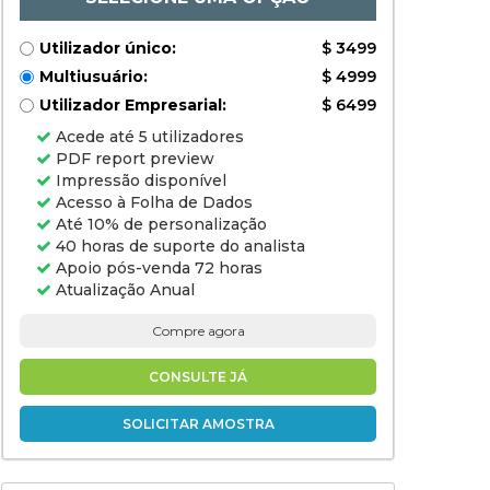
(Individual
Consumers,
Healthcare
Utilizador único:
$ 3499
Institutions,
Food Industry,
Multiusuário:
$ 4999
Animal Nutrition,
Personal Care
Utilizador Empresarial:
$ 6499
Manufacturers),
and Regional
Acede até 5 utilizadores
Analysis, 2024-
PDF report preview
2031
Impressão disponível
Acesso à Folha de Dados
Até 10% de personalização
40 horas de suporte do analista
Apoio pós-venda 72 horas
Atualização Anual
Compre agora
CONSULTE JÁ
SOLICITAR AMOSTRA