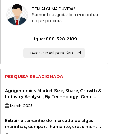
TEM ALGUMA DÚVIDA?
Samuel irá ajudá-lo a encontrar
o que procura.
Ligue: 888-328-2189
Enviar e-mail para Samuel
PESQUISA RELACIONADA
Agrigenomics Market Size, Share, Growth &
Industry Analysis, By Technology (Gene
Editing, Genetic Sequencing, Molecular
March-2025
Breeding, Marker-Assisted Selection), By
Application (Crop Improvement, Livestock
Improvement, Seed Development, Disease
Extrair o tamanho do mercado de algas
Resistance, Others), By End User
marinhas, compartilhamento, crescimento
(Agribusinesses, Research Institutions,
e análise da indústria, por tipo de produto