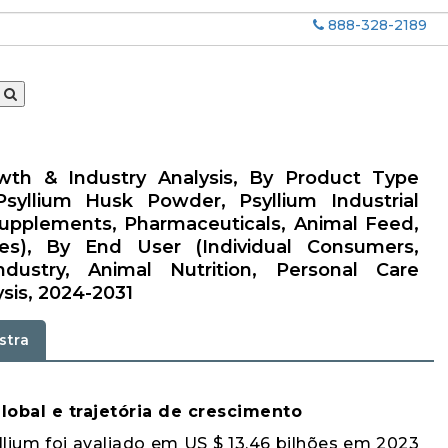
888-328-2189
owth & Industry Analysis, By Product Type
Psyllium Husk Powder, Psyllium Industrial
Supplements, Pharmaceuticals, Animal Feed,
s), By End User (Individual Consumers,
ndustry, Animal Nutrition, Personal Care
sis, 2024-2031
stra
lobal e trajetória de crescimento
ium foi avaliado em US $ 13,46 bilhões em 2023