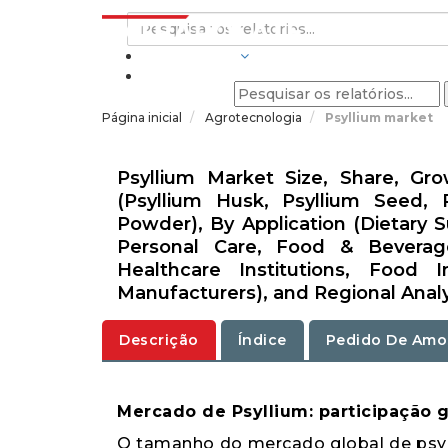
INDÚSTRIAS
Página inicial
Agrotecnologia
Psyllium market
Psyllium Market Size, Share, Gr
(Psyllium Husk, Psyllium Seed, 
Powder), By Application (Dietary 
Personal Care, Food & Beverage
Healthcare Institutions, Food I
Manufacturers), and Regional Analy
Descrição
Índice
Pedido De Amo
Mercado de Psyllium: participação g
O tamanho do mercado global de psyll