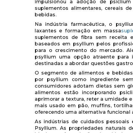
impulsionou a adoção de psiclium 
suplementos alimentares, cereais de
bebidas.
Na indústria farmacêutica, o psyl
laxantes e formação em massa
supl
suplementos de fibra sem receita
baseados em psyllium pelos profissi
para o crescimento do mercado. Alé
psyllium uma opção atraente para 
destinadas a abordar questões gastroi
O segmento de alimentos e bebida
por psyllium como ingrediente se
consumidores adotam dietas sem glú
alimentos estão incorporando ps
aprimorar a textura, reter a umidade e
mais usado em pão, muffins, tortil
oferecendo uma alternativa funcional a
As indústrias de cuidados pessoais
Psyllium. As propriedades naturais 