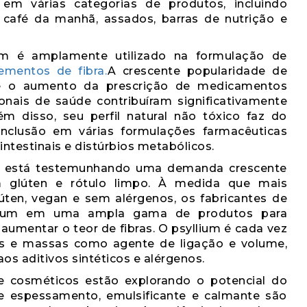
em várias categorias de produtos, incluindo
 café da manhã, assados, barras de nutrição e
lium é amplamente utilizado na formulação de
ementos de fibra.
A crescente popularidade de
 e o aumento da prescrição de medicamentos
onais de saúde contribuíram significativamente
m disso, seu perfil natural não tóxico faz do
inclusão em várias formulações farmacêuticas
ntestinais e distúrbios metabólicos.
s está testemunhando uma demanda crescente
m glúten e rótulo limpo. À medida que mais
ten, vegan e sem alérgenos, os fabricantes de
iclium em uma ampla gama de produtos para
 aumentar o teor de fibras. O psyllium é cada vez
has e massas como agente de ligação e volume,
os aditivos sintéticos e alérgenos.
 e cosméticos estão explorando o potencial do
de espessamento, emulsificante e calmante são