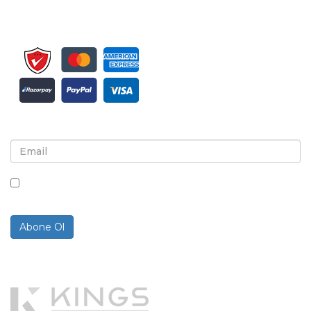
Bülten ve güncellemeler için kaydolun
Bu kutuyu işaretleyerek, bültenler ve iletişimler almayı
kabul ediyorsunuz.
Abone Ol
Powered By