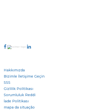
Extrapolate, karar alma gücünü getiren pazarları ve mikro pazarları
kapsayan dünya çapındaki en iyi yayıncılardan oluşan rafine bir ağa
sahiptir. Yayıncı ağımız, üretilen raporların kalitesine ve müşteri geri
bildirimlerine göre sıralanır. Dizinleme.
talk@extrapolate.com
888-328-2189
Bizimle İletişime Geçin
Sektör
Hızlı Bağlantılar
Hakkımızda
Bizimle İletişime Geçin
SSS
Gizlilik Politikası
Sorumluluk Reddi
İade Politikası
mapa da situação