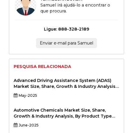
Samuel irá ajudá-lo a encontrar o
que procura.
Ligue: 888-328-2189
Enviar e-mail para Samuel
PESQUISA RELACIONADA
Advanced Driving Assistance System (ADAS)
Market Size, Share, Growth & Industry Analysis,
By System Type (Tire Pressure Monitoring
May-2025
System (TPMS), Drowsiness Monitor System,
Intelligent Parking Assist System (IPAS),
Adaptive Cruise Control System, Blind Spot
Automotive Chemicals Market Size, Share,
Object Detection System, Lane Departure
Growth & Industry Analysis, By Product Type
Warning System, Adaptive Front-lighting
(Lubricants, Coolants, Brake Fluids, Cleaners &
June-2025
System), By Sensor Type (Image Sensor, Lidar
Degreasers, Adhesives & Sealants) By