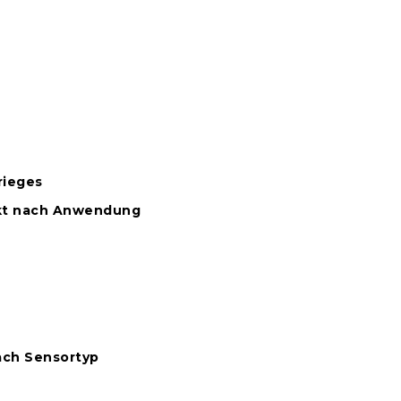
rieges
kt nach Anwendung
ach Sensortyp