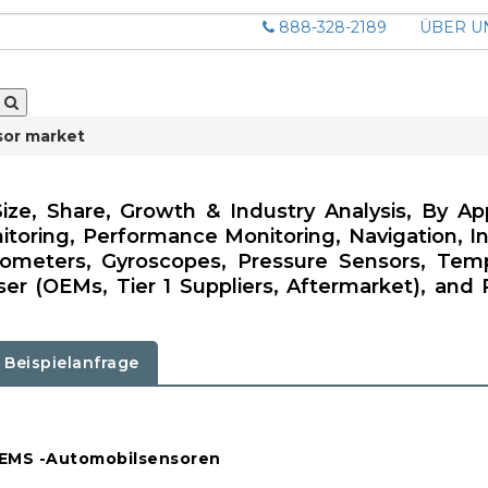
888-328-2189
ÜBER U
or market
e, Share, Growth & Industry Analysis, By App
toring, Performance Monitoring, Navigation, In
ometers, Gyroscopes, Pressure Sensors, Tem
er (OEMs, Tier 1 Suppliers, Aftermarket), and 
Beispielanfrage
 MEMS -Automobilsensoren