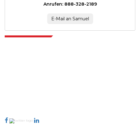
Anrufen: 888-328-2189
E-Mail an Samuel
Extrapolate verfügt über ein ausgefeiltes Netzwerk von Top-Publishern
auf der ganzen Welt, die Märkte und Mikromärkte abdecken und
Entscheidungsgewalt mitbringen. Unser Netzwerk von Publishern wird
basierend auf der Qualität der erstellten Berichte und der Indizierung von
Kundenfeedback bewertet.
talk@extrapolate.com
888-328-2189
Kontaktieren Sie uns
Branche