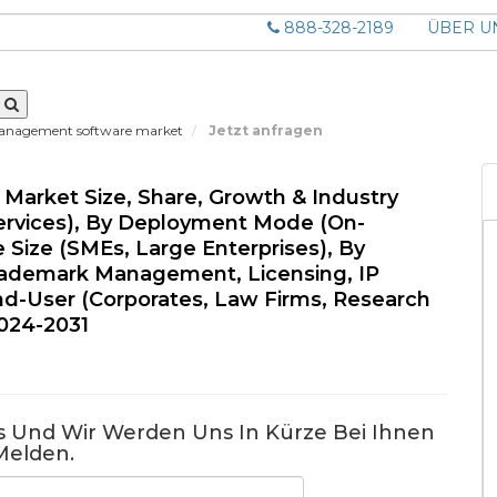
888-328-2189
ÜBER U
y management software market
Jetzt anfragen
Market Size, Share, Growth & Industry
ervices), By Deployment Mode (On-
 Size (SMEs, Large Enterprises), By
rademark Management, Licensing, IP
nd-User (Corporates, Law Firms, Research
2024-2031
us Und Wir Werden Uns In Kürze Bei Ihnen
Melden.