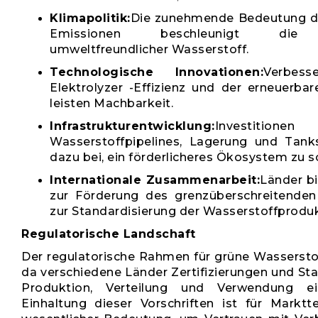
Klimapolitik:
Die zunehmende Bedeutung de
Emissionen beschleunigt die 
umweltfreundlicher Wasserstoff.
Technologische Innovationen:
Verbess
Elektrolyzer -Effizienz und der erneuerbar
leisten Machbarkeit.
Infrastrukturentwicklung:
Investit
Wasserstoffpipelines, Lagerung und Tanks
dazu bei, ein förderlicheres Ökosystem zu s
Internationale Zusammenarbeit:
Länder bi
zur Förderung des grenzüberschreitende
zur Standardisierung der Wasserstoffproduk
Regulatorische Landschaft
Der regulatorische Rahmen für grüne Wasserstof
da verschiedene Länder Zertifizierungen und Sta
Produktion, Verteilung und Verwendung ein
Einhaltung dieser Vorschriften ist für Marktt