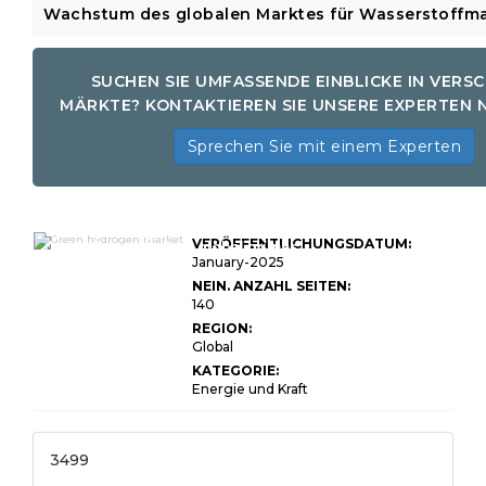
Wachstum des globalen Marktes für Wasserstoffma
SUCHEN SIE UMFASSENDE EINBLICKE IN VERS
MÄRKTE? KONTAKTIEREN SIE UNSERE EXPERTEN 
Sprechen Sie mit einem Experten
Globale Marktgröße, Anteil, Wachstums-
VERÖFFENTLICHUNGSDATUM:
und Industrieanalyse global grünes
Wasserstoff nach Produktionsmethode
January-2025
(alkalische Elektrolyse,
NEIN. ANZAHL SEITEN:
Protonenaustauschmembranelektrolyse,
140
Festoxidelektrolyse), nach Anwendung
(Transport, industrielle Prozesse,
REGION:
Stromerzeugung, Energiespeicherung),
Global
nach Endbenutzer (Industrie,
Gewerbebuch, Wohnsitz) und regionaler
KATEGORIE:
Analyse, 2024-20311111111111
Energie und Kraft
3499