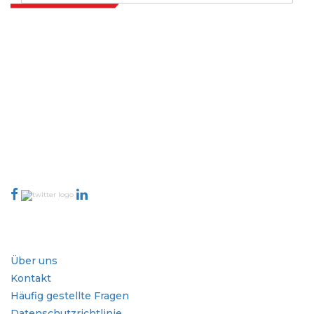
(Transport, industrielle Prozesse,
Stromerzeugung, Energiespeicherung), nach
Endbenutzer (Industrie, Gewerbebuch,
Wohnsitz) und regionaler Analyse, 2024-
Extrapolate verfügt über ein ausgefeiltes Netzwerk von Top-
20311111111111
Publishern auf der ganzen Welt, die Märkte und Mikromärkte
abdecken und Entscheidungsgewalt mitbringen. Unser Netzwerk
von Publishern wird basierend auf der Qualität der erstellten
Berichte und der Indizierung von Kundenfeedback bewertet.
talk@extrapolate.com
888-328-2189
Kontaktieren Sie uns
Branche
Schnellzugriffe
Über uns
Kontakt
Häufig gestellte Fragen
Datenschutzrichtlinie