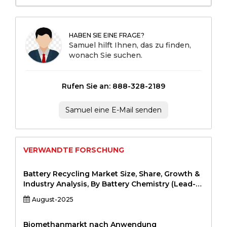
HABEN SIE EINE FRAGE?
Samuel hilft Ihnen, das zu finden,
wonach Sie suchen.
Rufen Sie an: 888-328-2189
Samuel eine E-Mail senden
VERWANDTE FORSCHUNG
Battery Recycling Market Size, Share, Growth &
Industry Analysis, By Battery Chemistry (Lead-
Acid, Lithium-Ion, Nickel-Cadmium, Nickel-Metal
August-2025
Hydride, Others) By Source
(Automotive,Industrial, Consumer Electronics,
Energy Storage) By Process
Biomethanmarkt nach Anwendung