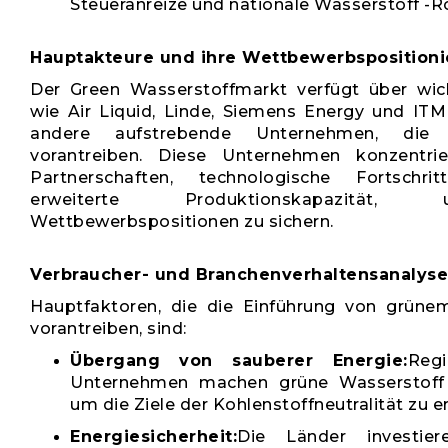
Steueranreize und nationale Wasserstoff -
Hauptakteure und ihre Wettbewerbsposition
Der Green Wasserstoffmarkt verfügt über wic
wie Air Liquid, Linde, Siemens Energy und IT
andere aufstrebende Unternehmen, die I
vorantreiben. Diese Unternehmen konzentri
Partnerschaften, technologische Fortschr
erweiterte Produktionskapazität
Wettbewerbspositionen zu sichern.
Verbraucher- und Branchenverhaltensanalyse
Hauptfaktoren, die die Einführung von grüne
vorantreiben, sind:
Übergang von sauberer Energie:
Reg
Unternehmen machen grüne Wasserstoff z
um die Ziele der Kohlenstoffneutralität zu e
Energiesicherheit:
Die Länder investie