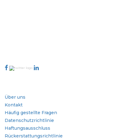
Extrapolate verfügt über ein ausgefeiltes Netzwerk von Top-
Publishern auf der ganzen Welt, die Märkte und Mikromärkte
abdecken und Entscheidungsgewalt mitbringen. Unser Netzwerk
von Publishern wird basierend auf der Qualität der erstellten
Berichte und der Indizierung von Kundenfeedback bewertet.
talk@extrapolate.com
888-328-2189
Kontaktieren Sie uns
Branche
Schnellzugriffe
Über uns
Kontakt
Häufig gestellte Fragen
Datenschutzrichtlinie
Haftungsausschluss
Rückerstattungsrichtlinie