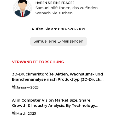
HABEN SIE EINE FRAGE?
Samuel hilft Ihnen, das zu finden,
wonach Sie suchen.
Rufen Sie an: 888-328-2189
Samuel eine E-Mail senden
VERWANDTE FORSCHUNG
3D-Druckmarktgröße, Aktien, Wachstums- und
Branchenanalyse nach Produkttyp (3D-Drucker,
Druckmaterialien, Software), nach Anwendung
January-2025
(Prototyping, Fertigung, Gesundheitswesen,
Luft- und Raumfahrt, Automobile), von
Endbenutzer (Industrial, Gesundheitswesen,
AI in Computer Vision Market Size, Share,
Automobile, Konsumgüter, Bildung) und
Growth & Industry Analysis, By Technology
regionale Analyse, 2024-2031111111111111111111
(Machine Learning, Deep Learning,
March-2025
Convolutional Neural Networks (CNN),