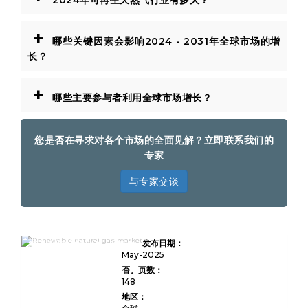
2024年可再生天然气行业有多大？
+
哪些关键因素会影响2024 - 2031年全球市场的增
长？
+
哪些主要参与者利用全球市场增长？
您是否在寻求对各个市场的全面见解？立即联系我们的
专家
与专家交谈
可再生的天然气市场规模，份
发布日期：
额，增长和行业分析，按原料
类型（垃圾填埋气，农业废
May-2025
物，废水处理厂，有机废物，
否。页数：
其他），通过最终使用（住
148
宅，商业，工业，运输，其
他）和区域分析，2024-
地区：
2031