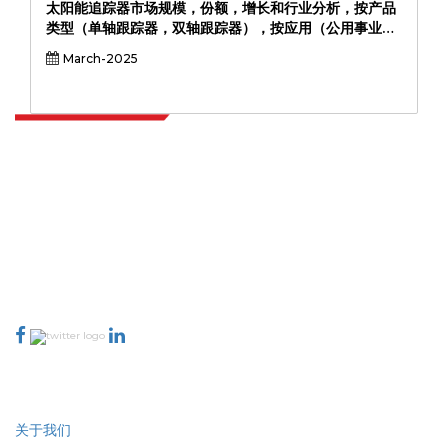
太阳能追踪器市场规模，份额，增长和行业分析，按产品
类型（单轴跟踪器，双轴跟踪器），按应用（公用事业规
模，商业，住宅，住宅）按最终用户（住宅，商业，工
March-2025
业，公用事业）和区域分析，2024-2031
Extrapolate 拥有遍布全球的顶级出版商网络，覆盖市场和微型市场，为决策
者提供强大力量。我们的出版商网络排名基于报告质量和客户反馈索引。
talk@extrapolate.com
888-328-2189
与我们联系
行业
快速链接
关于我们