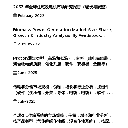
2033 年全球住宅发电机市场研究报告（现状与展望）
February-2022
Biomass Power Generation Market Size, Share,
Growth & Industry Analysis, By Feedstock
(Woody Biomass, Agricultural Residues, Urban
August-2025
Waste, Animal Manure, Industrial Waste) By
Technology (Combustion, Gasification,
Pyrolysis, Anaerobic Digestion, Co-Firing) By
Proton通过类型（高温和低温），材料（膜电极组装，
Application (Electricity Generation, Heating,
聚合物电解质膜，催化剂层，硬件，双极板，垫圈等），
CHP (Combined Heat and Power), Others) By
应用程序（电信，通信，运输，运输，消费者的消费者电
June-2025
End-User (Industrial, Residential, Commercial,
子产品，以及202个市场）的数据，包括202 2032
Rural/Off-Grid社区）和区域分析，2024-2031
传输和分销市场规模，份额，增长和行业分析，按组件
（硬件（变压器，开关，导体，电缆，电缆），软件，服
务），按电压类型（低压，中型电压，高压，高压，高
July-2025
压），按安装类型（架空开销，地下），按应用（power
3）
全球GIL传输系统的市场规模，份额，增长和行业分析，
按产品类型（气体绝缘传输线，混合传输系统），按应用
（海上风电场，城市电力网络，高压传输，工业应用），