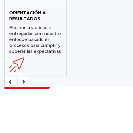
ORIENTACIÓN A
RESULTADOS
Eficiencia y eficacia
entregadas con nuestro
enfoque basado en
procesos para cumplir y
superar las expectativas
Extrapolate cuenta con una red refinada de los mejores editores de
todo el mundo que cubren mercados y micromercados y que
aportan poder para la toma de decisiones. Nuestra red de editores se
clasifica en función de la calidad de los informes producidos junto
con la indexación de los comentarios de los clientes.