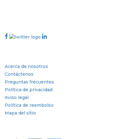
talk@extrapolate.com
888-328-2189
Conéctese con nosotros
Industria
Enlaces rápidos
Acerca de nosotros
Contáctenos
Preguntas frecuentes
Política de privacidad
Aviso legal
Política de reembolso
Mapa del sitio