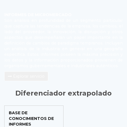
INFORMES DE MICROMERCADO
Son análisis en profundidad de un segmento particular
que captura las tendencias de la empresa, los cambios, el
lado del proveedor, la innovación, la disrupción y otros
aspectos que desempeñarán un papel importante en la
definición de cambios de paradigma tempranos. Incluyen
un análisis de la industria en general en una geografía
específica. Estos informes poseen la máxima precisión y
los datos y la información proporcionados provienen de
organismos gubernamentales e industriales auténticos.
Explorar servicio
Diferenciador extrapolado
BASE DE
CONOCIMIENTOS DE
INFORMES