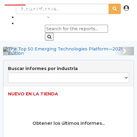
Estado y pronóstico del
mercado de pulpa y
INDUSTRIAS
papel 2023-2032
Explorar ahora
Anterior
Sig
Buscar informes por industria
NUEVO EN LA TIENDA
Obtener los últimos informes...